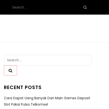
Search
for:
Search
for:
RECENT POSTS
Cara Dapat Uang Banyak Dari Main Games Deposit
Slot Pakai Pulsa Telkomsel