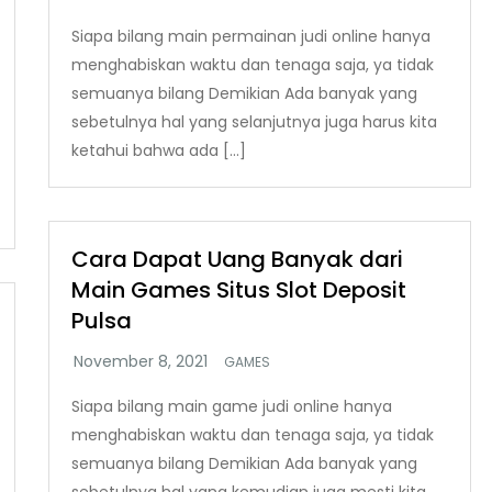
Siapa bilang main permainan judi online hanya
menghabiskan waktu dan tenaga saja, ya tidak
semuanya bilang Demikian Ada banyak yang
sebetulnya hal yang selanjutnya juga harus kita
ketahui bahwa ada […]
Cara Dapat Uang Banyak dari
Main Games Situs Slot Deposit
Pulsa
GAMES
Siapa bilang main game judi online hanya
menghabiskan waktu dan tenaga saja, ya tidak
semuanya bilang Demikian Ada banyak yang