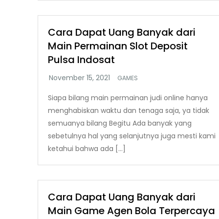
Cara Dapat Uang Banyak dari
Main Permainan Slot Deposit
Pulsa Indosat
GAMES
Siapa bilang main permainan judi online hanya
menghabiskan waktu dan tenaga saja, ya tidak
semuanya bilang Begitu Ada banyak yang
sebetulnya hal yang selanjutnya juga mesti kami
ketahui bahwa ada […]
Cara Dapat Uang Banyak dari
Main Game Agen Bola Terpercaya