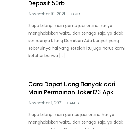
Deposit 50rb
GAMES
Siapa bilang main game judi online hanya
menghabiskan waktu dan tenaga saja, ya tidak
semuanya bilang Demikian Ada banyak yang
sebetulnya hal yang setelah itu juga harus kami
ketahui bahwa […]
Cara Dapat Uang Banyak dari
Main Permainan Joker123 Apk
GAMES
Siapa bilang main games judi online hanya
menghabiskan waktu dan tenaga saja, ya tidak