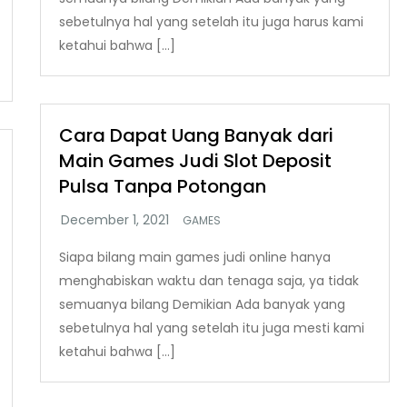
sebetulnya hal yang setelah itu juga harus kami
ketahui bahwa […]
Cara Dapat Uang Banyak dari
Main Games Judi Slot Deposit
Pulsa Tanpa Potongan
GAMES
Siapa bilang main games judi online hanya
menghabiskan waktu dan tenaga saja, ya tidak
semuanya bilang Demikian Ada banyak yang
sebetulnya hal yang setelah itu juga mesti kami
ketahui bahwa […]