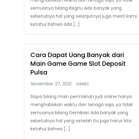
menghabiskan waktu dan tenaga saja, ya tidak
semuanya bilang Begitu Ada banyak yang
sebetulnya hal yang selanjutnya juga mesti kami
ketahui bahwa ada […]
Cara Dapat Uang Banyak dari
Main Game Game Slot Deposit
Pulsa
GAMES
Siapa bilang main permainan judi online hanya
menghabiskan waktu dan tenaga saja, ya tidak
semuanya bilang Demikian Ada banyak yang
sebetulnya hal yang setelah itu juga harus kita
ketahui bahwa […]