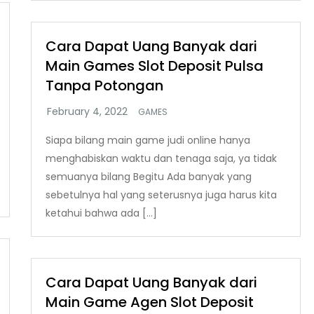
Cara Dapat Uang Banyak dari
Main Games Slot Deposit Pulsa
Tanpa Potongan
GAMES
Siapa bilang main game judi online hanya
menghabiskan waktu dan tenaga saja, ya tidak
semuanya bilang Begitu Ada banyak yang
sebetulnya hal yang seterusnya juga harus kita
ketahui bahwa ada […]
Cara Dapat Uang Banyak dari
Main Game Agen Slot Deposit