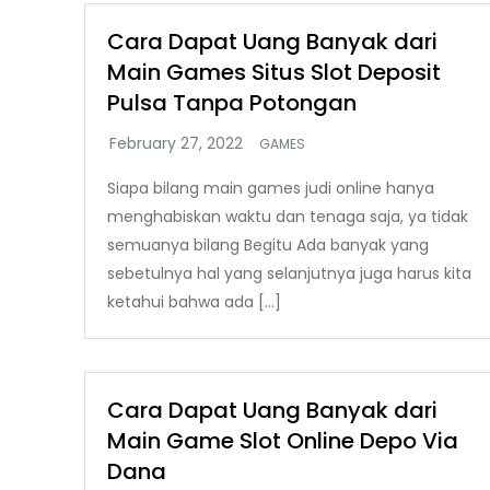
Cara Dapat Uang Banyak dari
Main Games Situs Slot Deposit
Pulsa Tanpa Potongan
GAMES
Siapa bilang main games judi online hanya
menghabiskan waktu dan tenaga saja, ya tidak
semuanya bilang Begitu Ada banyak yang
sebetulnya hal yang selanjutnya juga harus kita
ketahui bahwa ada […]
Cara Dapat Uang Banyak dari
Main Game Slot Online Depo Via
Dana